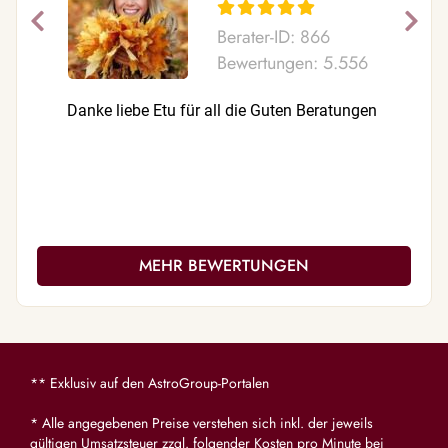
Berater-ID: 866
Bewertungen: 5.556
Danke liebe Etu für all die Guten Beratungen
Kurt und 
Danke Dir
MEHR BEWERTUNGEN
** Exklusiv auf den AstroGroup-Portalen
* Alle angegebenen Preise verstehen sich inkl. der jeweils
gültigen Umsatzsteuer zzgl. folgender Kosten pro Minute bei