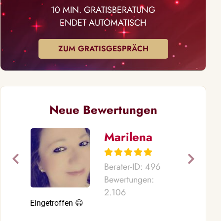
10 MIN. GRATISBERATUNG
ENDET AUTOMATISCH
ZUM GRATISGESPRÄCH
Neue Bewertungen
Marilena
Berater-ID: 496
Bewertungen:
2.106
Eingetroffen 😃
Mit dir will 
alles spreche