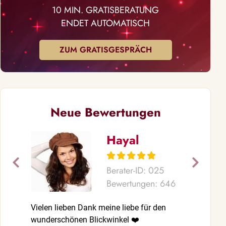
10 MIN. GRATISBERATUNG
ENDET AUTOMATISCH
ZUM GRATISGESPRÄCH
Neue Bewertungen
Hayal
Berater-ID: 025
Bewertungen: 646
Vielen lieben Dank meine liebe für den
Vielen liebe
wunderschönen Blickwinkel ❤️