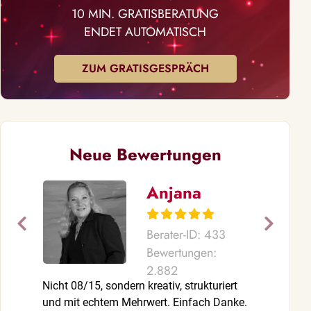
10 MIN. GRATISBERATUNG
ENDET AUTOMATISCH
ZUM GRATISGESPRÄCH
Neue Bewertungen
Anjana
Berater-ID: 433
Bewertungen:
2.882
Nicht 08/15, sondern kreativ, strukturiert
Danke für die
und mit echtem Mehrwert. Einfach Danke.