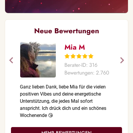
Neue Bewertungen
Mia M
Berater-ID: 316
Bewertungen: 2.760
Ganz lieben Dank, liebe Mia für die vielen
Liebe Ker
positiven Vibes und deine energetische
Beratung.
Unterstützung, die jedes Mal sofort
und ich k
anspricht. Ich drück dich und ein schönes
melden. G
Wochenende 😘
herzliche
MEHR BEWERTUNGEN