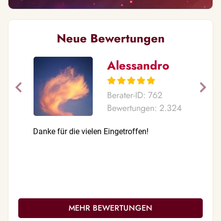
Neue Bewertungen
Alessandro
Berater-ID: 762
Bewertungen: 2.324
Danke für die vielen Eingetroffen!
Danke für
MEHR BEWERTUNGEN