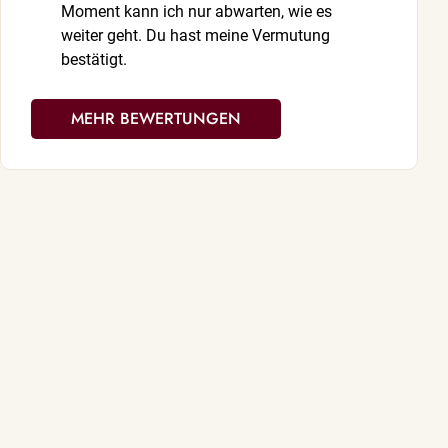
Moment kann ich nur abwarten, wie es
soviel Mut.. 
weiter geht. Du hast meine Vermutung
Lebenserfahu
bestätigt.
für jegliches
Eingetroffen.
❤️❤️❤️❤️ du b
MEHR BEWERTUNGEN