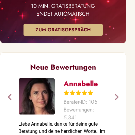
10 MIN. GRATISBERATUNG
ENDET AUTOMATISCH
ZUM GRATISGESPRÄCH
Neue Bewertungen
Annabelle
Berater-ID: 105
Bewertungen:
5.341
Liebe Annabelle, danke für deine gute
Mein Anker 
Beratung und deine herzlichen Worte.. Im
, wenns mal b