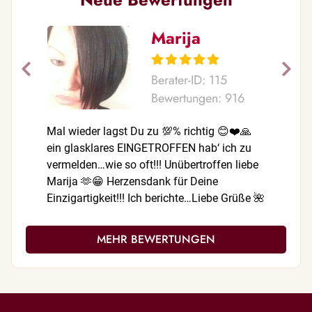
Marija
Berater-ID: 115
Bewertungen: 916
Mal wieder lagst Du zu 💯% richtig 😊❤️🙏
Mal wiede
ein glasklares EINGETROFFEN hab‘ ich zu
ein freu
vermelden…wie so oft!!! Unübertroffen liebe
vermelden
Marija 🫶😁 Herzensdank für Deine
verlässli
Einzigartigkeit!!! Ich berichte…Liebe Grüße 🌺
😁 Herzen
Anja
Ich beric
MEHR BEWERTUNGEN