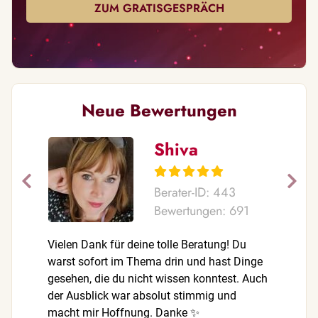
ZUM GRATISGESPRÄCH
Neue Bewertungen
Shiva
Berater-ID: 443
Bewertungen: 691
Vielen Dank für deine tolle Beratung! Du
Vielen Da
warst sofort im Thema drin und hast Dinge
warst sof
gesehen, die du nicht wissen konntest. Auch
gesehen, 
der Ausblick war absolut stimmig und
der Ausbl
macht mir Hoffnung. Danke ✨
macht mi