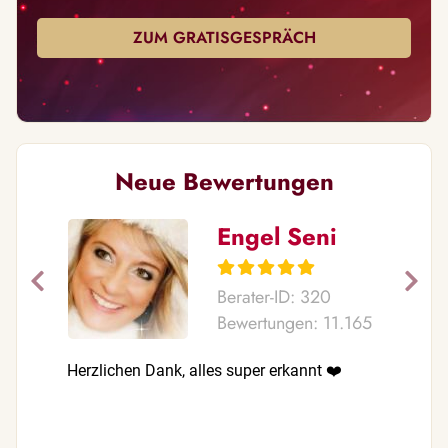
ZUM GRATISGESPRÄCH
Neue Bewertungen
Engel Seni
Berater-ID: 320
Bewertungen: 11.165
Herzlichen Dank, alles super erkannt ❤️
Du hattes
unfassbar
Gabe und 
Gleichgew