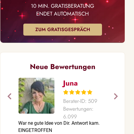
10 MIN. GRATISBERATUNG
ENDET AUTOMATISCH
ZUM GRATISGESPRÄCH
Neue Bewertungen
Juna
Berater-ID: 509
Bewertungen:
6.099
War ne gute Idee von Dir. Antwort kam.
Danke für un
EINGETROFFEN
hat so sehr 