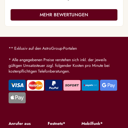
dass ich mich melde. Genauso wie Du es
gesagt hast. EINGETROFFEN♥️Danke für
MEHR BEWERTUNGEN
Deinen Beistand wenns mir wieder mal
schlecht geht wg der Familie♥️
** Exklusiv auf den AstroGroup-Portalen
* Alle angegebenen Preise verstehen sich inkl. der jeweils
gültigen Umsatzsteuer zzgl. folgender Kosten pro Minute bei
kostenpflichtigen Telefonberatungen.
Anrufer aus
Festnetz*
Mobilfunk*