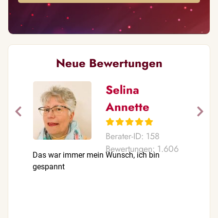
Neue Bewertungen
Selina
Annette
Berater-ID: 158
Bewertungen: 1.606
Das war immer mein Wunsch, ich bin
Top top to
gespannt