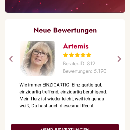
Neue Bewertungen
Artemis
Berater-ID: 812
Bewertungen: 5.190
Wie immer EINZIGARTIG. Einzigartig gut,
Ein herzl
einzigartig treffend, einzigartig beruhigend.
aussagekr
Mein Herz ist wieder leicht, weil ich genau
m.s.l.G. 
weiß, Du hast auch diesesmal Recht
MEHR BEWERTUNGEN