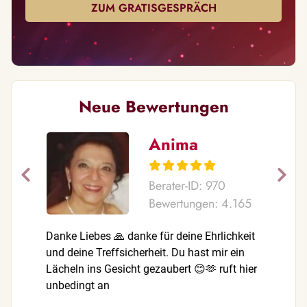
ZUM GRATISGESPRÄCH
Neue Bewertungen
Anima
Berater-ID: 970
Bewertungen: 4.165
Danke Liebes 🙏 danke für deine Ehrlichkeit
Danke für
und deine Treffsicherheit. Du hast mir ein
top.Schön
Lächeln ins Gesicht gezaubert 😊🫶 ruft hier
unbedingt an