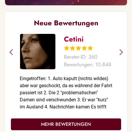
Neue Bewertungen
Cetini
Berater-ID: 360
Bewertungen: 10.848
Eingetroffen: 1. Auto kaputt (nichts wildes)
So vieles
aber war geschockt, da es während der Fahrt
meiner Se
passiert ist 2. Die 2 "problematischen"
Ob Liebe 
Damen sind verschwunden 3. Er war "kurz"
Granate!!
im Ausland 4. Nachrichten kamen Es trifft
nach und nach alles ein was du mir gesagt
hast :) Und ich glaube fest dran, dass das
MEHR BEWERTUNGEN
"GROßE" auch passieren wird, aber ich weiß