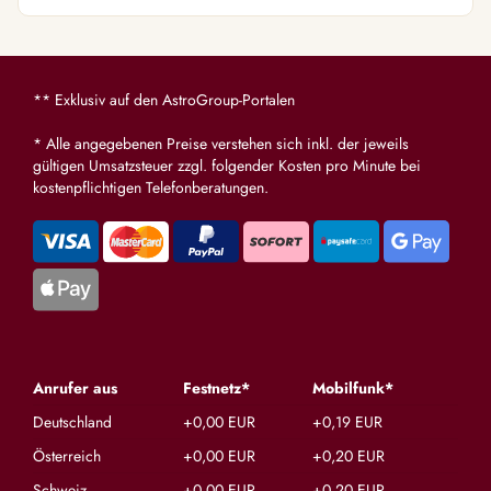
nicht ob ich das bis dahin aushalte :( Du
hast ja gesehen, dass die Sense bei mir
reinhaut. Ich DANKE dir aus tiefstem Herz du
wunderbarer Mensch 💗
** Exklusiv auf den AstroGroup-Portalen
* Alle angegebenen Preise verstehen sich inkl. der jeweils
gültigen Umsatzsteuer zzgl. folgender Kosten pro Minute bei
kostenpflichtigen Telefonberatungen.
Anrufer aus
Festnetz*
Mobilfunk*
Deutschland
+0,00 EUR
+0,19 EUR
Österreich
+0,00 EUR
+0,20 EUR
Schweiz
+0,00 EUR
+0,20 EUR