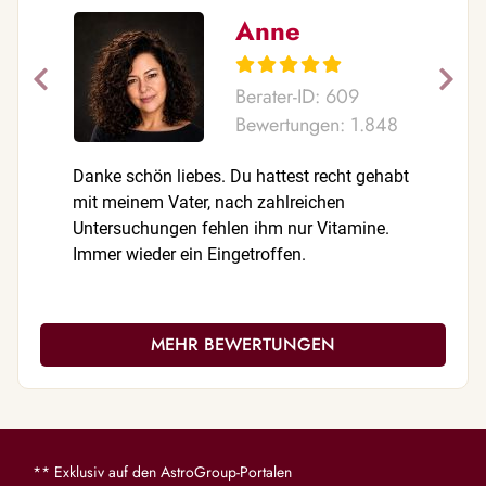
Anne
Berater-ID: 609
Bewertungen: 1.848
Danke schön liebes. Du hattest recht gehabt
Liebe Mar
mit meinem Vater, nach zahlreichen
Besondere
Untersuchungen fehlen ihm nur Vitamine.
mir nie d
Immer wieder ein Eingetroffen.
Anruferin
herzlich, 
lege jede
auf und b
MEHR BEWERTUNGEN
lange beg
Unterstüt
** Exklusiv auf den AstroGroup-Portalen