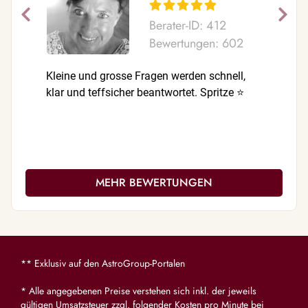
Berater-ID: 412
Bewertungen: 602
Kleine und grosse Fragen werden schnell,
Eingetrof
klar und teffsicher beantwortet. Spritze ⭐️
ich kann 
Wochen w
nächste 
Schstz ❤
MEHR BEWERTUNGEN
** Exklusiv auf den AstroGroup-Portalen
* Alle angegebenen Preise verstehen sich inkl. der jeweils
gültigen Umsatzsteuer zzgl. folgender Kosten pro Minute bei