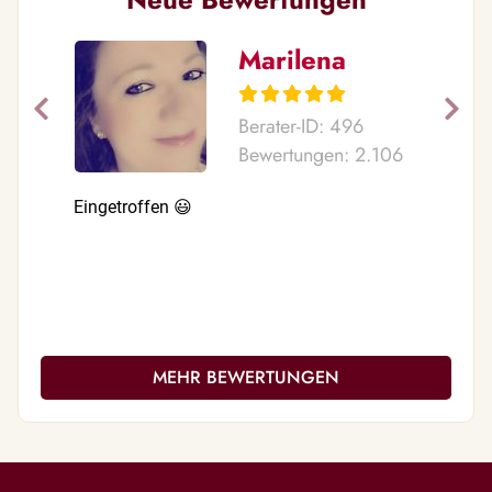
Marilena
Berater-ID: 496
Bewertungen: 2.106
Eingetroffen 😃
Mit dir w
sprechen
Leben pas
Thema an
sehr viel
gibts man
Am liebs
MEHR BEWERTUNGEN
dir telefo