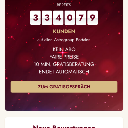
3
3
4
0
7
9
auf allen Astrogroup Portalen
KEIN ABO
FAIRE PREISE
10 MIN. GRATISBERATUNG
ENDET AUTOMATISCH
ZUM GRATISGESPRÄCH
Neue Bewertungen