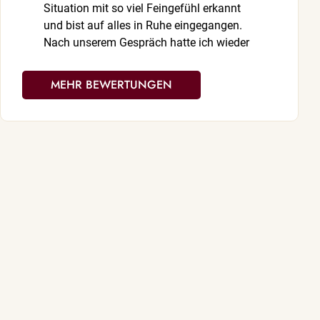
Situation mit so viel Feingefühl erkannt
meine Situati
und bist auf alles in Ruhe eingegangen.
erkannt. Dein
Nach unserem Gespräch hatte ich wieder
hat mir sofo
mehr Vertrauen und konnte vieles mit
Nach unserem
einem klareren Blick sehen. Vielen lieben
mehr Vertrau
MEHR BEWERTUNGEN
Dank, ich melde mich ganz bestimmt 🌸
einem klarere
dass es Berat
sich wirklic
ganzem Herze
Dank, ich m