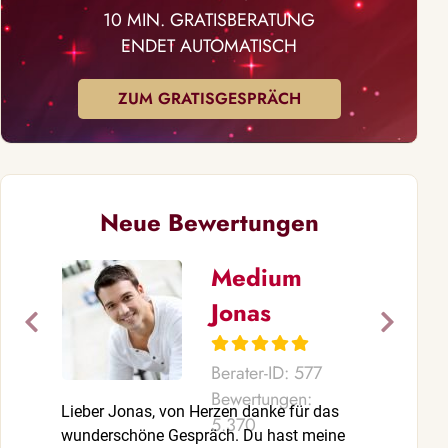
10 MIN. GRATISBERATUNG
ENDET AUTOMATISCH
ZUM GRATISGESPRÄCH
Neue Bewertungen
Medium
Jonas
Berater-ID: 577
Bewertungen:
Lieber Jonas, von Herzen danke für das
Liebe Ranefe
5.370
wunderschöne Gespräch. Du hast meine
das wunders