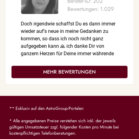
Berater-ID: 202
Bewertungen: 1.029
Doch irgendwie schaffst Du es dann immer
Eine empa
wieder auf's neue in meine Gedanken zu
Danke. Se
kommen, so dass ich noch nicht ganz
aufgegeben kann 🙏 ich danke Dir von
ganzem Herzen für Deine immer währende
Empathie, Dein Verständnis für mich, für
Deine grosse Unterstützung und dass Du mir
MEHR BEWERTUNGEN
immer und immer wieder meine tränen weg
wischt 🩷 denn ich weiss auch, dass das
Dich immer viel Kraft kostet, so für uns alle
da zu sein 🙏 🥰 🩷🩷🩷
** Exklusiv auf den AstroGroup-Portalen
* Alle angegebenen Preise verstehen sich inkl. der jeweils
gültigen Umsatzsteuer zzgl. folgender Kosten pro Minute bei
kostenpflichtigen Telefonberatungen.