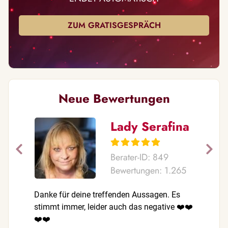
ZUM GRATISGESPRÄCH
Neue Bewertungen
Lady Serafina
Berater-ID: 849
Bewertungen: 1.265
Danke für deine treffenden Aussagen. Es
Danke von
stimmt immer, leider auch das negative ❤️❤️
✨ Du hast
❤️❤️
mir Klarh