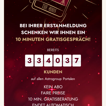
BEI IHRER ERSTANMELDUNG
SCHENKEN WIR IHNEN EIN
10 MINUTEN GRATISGESPRÄCH!
3
3
4
0
3
7
auf allen Astrogroup Portalen
KEIN ABO
FAIRE PREISE
10 MIN. GRATISBERATUNG
ENDET AUTOMATISCH