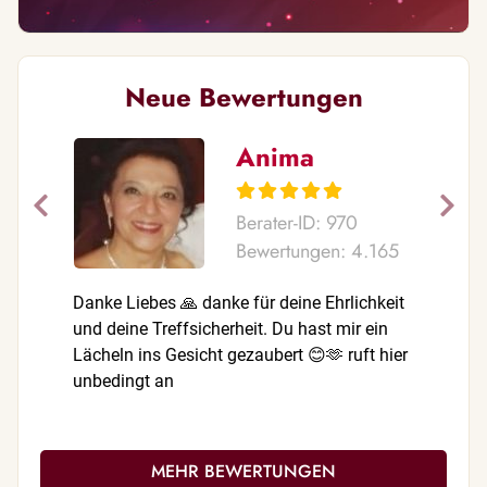
Neue Bewertungen
Anima
Berater-ID: 970
Bewertungen: 4.165
Danke Liebes 🙏 danke für deine Ehrlichkeit
Danke für
und deine Treffsicherheit. Du hast mir ein
top.Schön
Lächeln ins Gesicht gezaubert 😊🫶 ruft hier
unbedingt an
MEHR BEWERTUNGEN