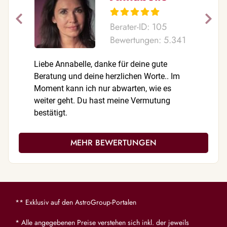
Berater-ID: 105
Bewertungen: 5.341
Liebe Annabelle, danke für deine gute
Mein Anke
Beratung und deine herzlichen Worte.. Im
wenns mal
Moment kann ich nur abwarten, wie es
Mut.. so
weiter geht. Du hast meine Vermutung
von dir! 
bestätigt.
Gespräch 
soviel Ei
toll.
MEHR BEWERTUNGEN
** Exklusiv auf den AstroGroup-Portalen
* Alle angegebenen Preise verstehen sich inkl. der jeweils