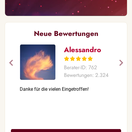
Neue Bewertungen
Alessandro
Berater-ID: 762
Bewertungen: 2.324
Danke für die vielen Eingetroffen!
Danke für