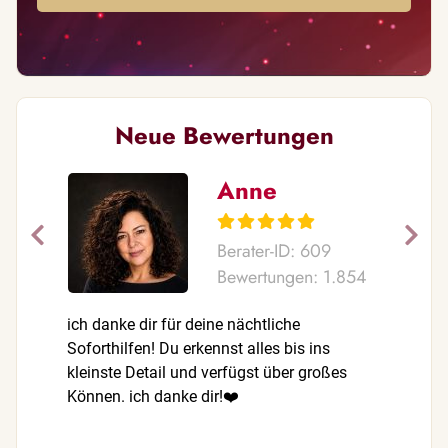
Neue Bewertungen
Anne
Berater-ID: 609
Bewertungen: 1.854
ich danke dir für deine nächtliche
Rettende 
Soforthilfen! Du erkennst alles bis ins
kleinste Detail und verfügst über großes
Können. ich danke dir!❤️