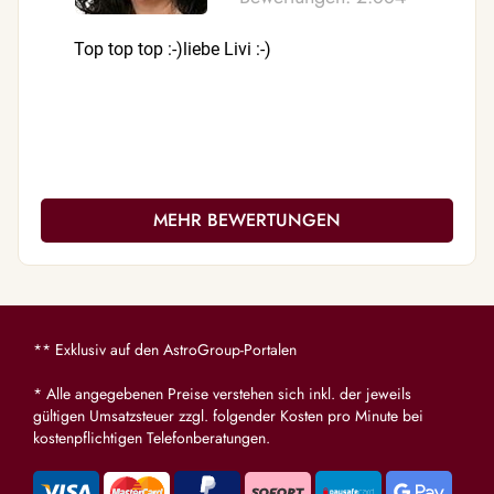
Top top top :-)liebe Livi :-)
Für mich d
einfach d
☺️
MEHR BEWERTUNGEN
** Exklusiv auf den AstroGroup-Portalen
* Alle angegebenen Preise verstehen sich inkl. der jeweils
gültigen Umsatzsteuer zzgl. folgender Kosten pro Minute bei
kostenpflichtigen Telefonberatungen.