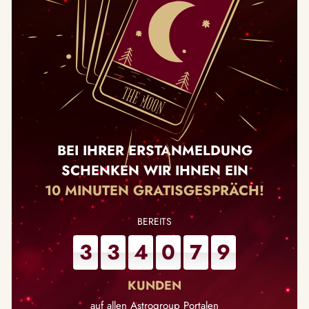
BEI IHRER ERSTANMELDUNG
SCHENKEN WIR IHNEN EIN
10 MINUTEN GRATISGESPRÄCH!
3
3
4
0
7
9
auf allen Astrogroup Portalen