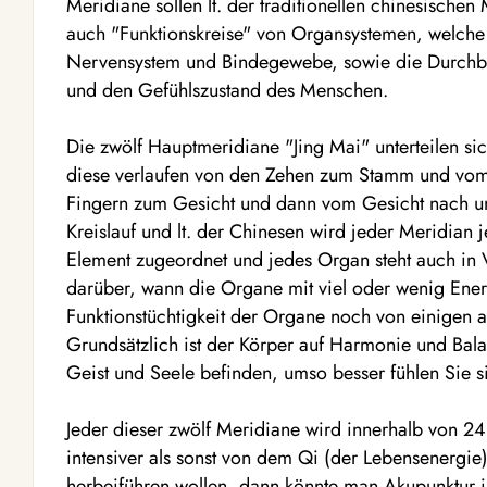
Meridiane sollen lt. der traditionellen chinesisch
auch "Funktionskreise" von Organsystemen, welche 
Nervensystem und Bindegewebe, sowie die Durchbl
und den Gefühlszustand des Menschen.
Die zwölf Hauptmeridiane "Jing Mai" unterteilen s
diese verlaufen von den Zehen zum Stamm und vo
Fingern zum Gesicht und dann vom Gesicht nach un
Kreislauf und lt. der Chinesen wird jeder Meridian
Element zugeordnet und jedes Organ steht auch in V
darüber, wann die Organe mit viel oder wenig Energ
Funktionstüchtigkeit der Organe noch von einigen 
Grundsätzlich ist der Körper auf Harmonie und Balan
Geist und Seele befinden, umso besser fühlen Sie s
Jeder dieser zwölf Meridiane wird innerhalb von 24
intensiver als sonst von dem Qi (der Lebensenergi
herbeiführen wollen, dann könnte man Akupunktur 