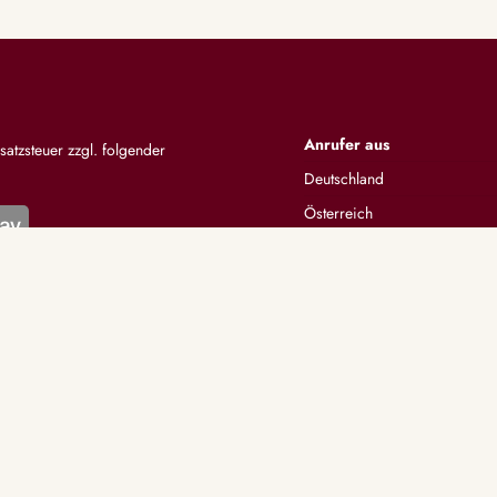
Anrufer aus
satzsteuer zzgl. folgender
Deutschland
Österreich
Schweiz
Alle anzeigen
KATEGORIEN
UNTERSTÜTZUNG
nlegen
Lexikon