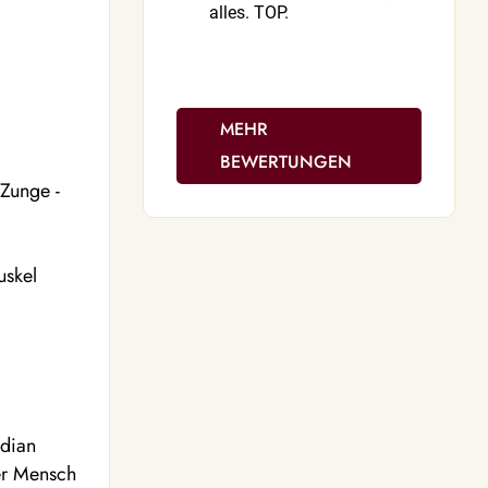
alles. TOP.
Himmel volle
🌟
MEHR
BEWERTUNGEN
 Zunge -
uskel
idian
er Mensch