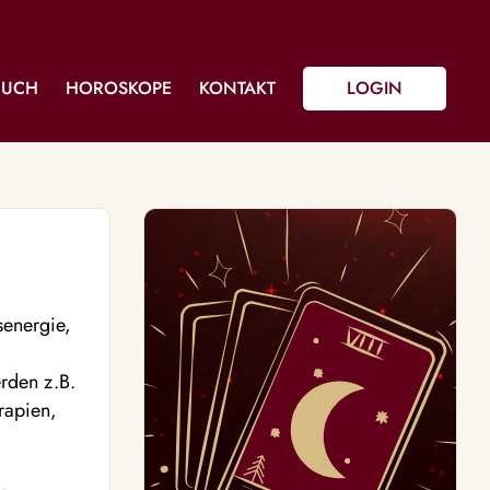
BUCH
HOROSKOPE
KONTAKT
LOGIN
senergie,
rden z.B.
rapien,