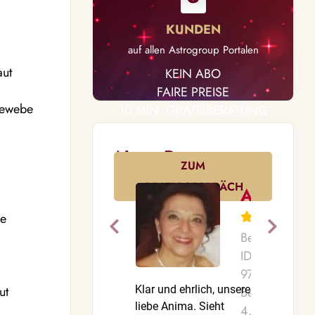
auf allen Astrogroup Portalen
aut
KEIN ABO
FAIRE PREISE
 Gewebe
10 MIN. GRATISBERATUNG
ENDET AUTOMATISCH
Neue Bewertungen
ZUM
GRATISGESPRÄCH
Anima
be
Berater-
ID:
970
ut
Klar und ehrlich, unsere
Danke sehr 
Bewertungen:
liebe Anima. Sieht
Beratung , e
4.160