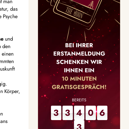
nt man
tur, das
e Psyche
ne
und
BEI IHRER
n den
ERSTANMELDUNG
 einen
timmten
SCHENKEN WIR
uskunft
IHNEN EIN
10 MINUTEN
gig.
GRATISGESPRÄCH!
in Körper,
3
3
4
0
6
en
gans
3