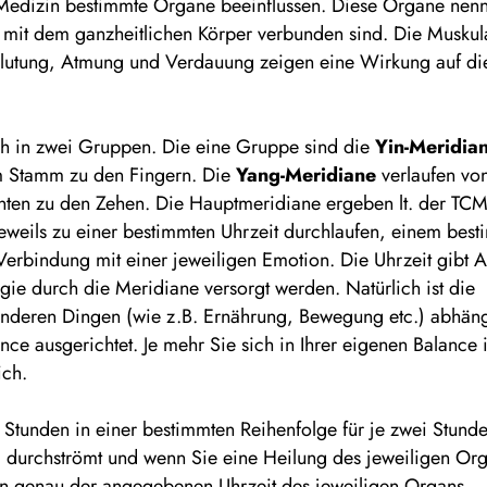
en Medizin bestimmte Organe beeinflussen. Diese Organe nen
mit dem ganzheitlichen Körper verbunden sind. Die Muskula
utung, Atmung und Verdauung zeigen eine Wirkung auf di
ich in zwei Gruppen. Die eine Gruppe sind die
Yin-Meridia
m Stamm zu den Fingern. Die
Yang-Meridiane
verlaufen vo
ten zu den Zehen. Die Hauptmeridiane ergeben lt. der TCM
 jeweils zu einer bestimmten Uhrzeit durchlaufen, einem bes
erbindung mit einer jeweiligen Emotion. Die Uhrzeit gibt A
ie durch die Meridiane versorgt werden. Natürlich ist die
anderen Dingen (wie z.B. Ernährung, Bewegung etc.) abhän
ce ausgerichtet. Je mehr Sie sich in Ihrer eigenen Balance 
ich.
 Stunden in einer bestimmten Reihenfolge für je zwei Stund
e) durchströmt und wenn Sie eine Heilung des jeweiligen Or
in genau der angegebenen Uhrzeit des jeweiligen Organs