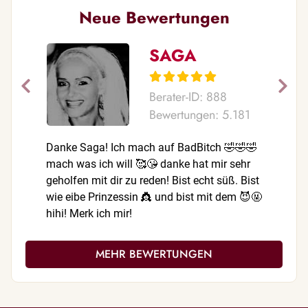
Neue Bewertungen
SAGA
Berater-ID: 888
Bewertungen: 5.181
Danke Saga! Ich mach auf BadBitch 🤣🤣🤣
Einfach d
mach was ich will 🥰😘 danke hat mir sehr
Freude mi
geholfen mit dir zu reden! Bist echt süß. Bist
wie eibe Prinzessin 👸 und bist mit dem 😈🤬
hihi! Merk ich mir!
MEHR BEWERTUNGEN