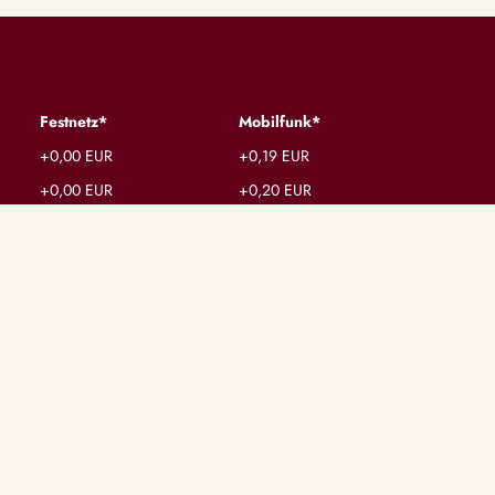
Festnetz*
Mobilfunk*
+0,00 EUR
+0,19 EUR
+0,00 EUR
+0,20 EUR
+0,00 EUR
+0,20 EUR
BERATERSTATUS
Alle Berater
Verfügbare Berater