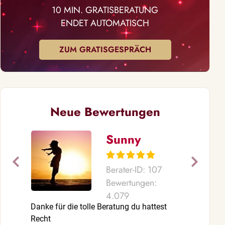
10 MIN. GRATISBERATUNG
ENDET AUTOMATISCH
ZUM GRATISGESPRÄCH
Neue Bewertungen
Sunny
Berater-ID: 107
Bewertungen:
4.079
Danke für die tolle Beratung du hattest
Unglaublich 
Recht
ich vorhabe 