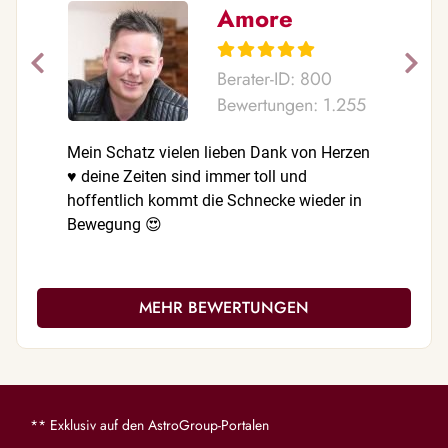
Amore
Berater-ID: 800
Bewertungen: 1.255
Mein Schatz vielen lieben Dank von Herzen
Vielen li
♥️ deine Zeiten sind immer toll und
eingetrof
hoffentlich kommt die Schnecke wieder in
genau Ze
Bewegung 😍
MEHR BEWERTUNGEN
** Exklusiv auf den AstroGroup-Portalen