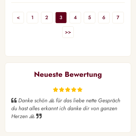
<
1
2
3
4
5
6
7
>>
Neueste Bewertung
Danke schön 🙏 für das liebe nette Gespräch
du hast alles erkannt ich danke dir von ganzen
Herzen 🙏