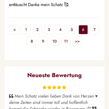
enttäuscht Danke mein Schatz 🥰 
<
1
2
3
4
5
6
7
8
9
10
11
>>
Neueste Bewertung
Mein Schatz vielen lieben Dank von Herzen ♥️
deine Zeiten sind immer toll und hoffentlich
kommt die Schnecke wieder in Bewegung 😍