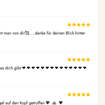
man von dir🥰 ....danke für deinen Blick hinter 
es dich gibt ❤ ️❤ ️❤ ️❤ ️❤ ️❤ ️❤ ️❤ ️❤ ️❤ ️❤ ️❤ ️❤ ️❤ ️
l auf den Kopf getroffen 💖  🙏  💖 