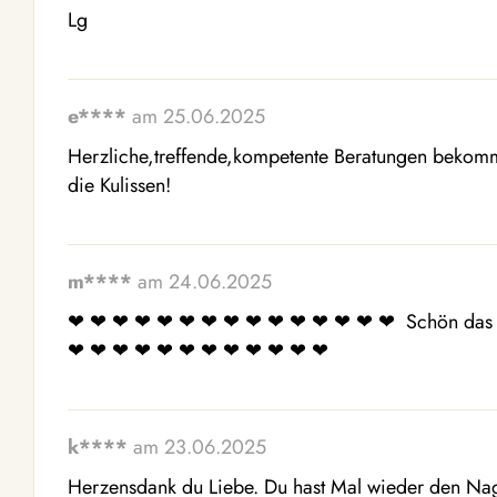
e****
am 25.06.2025
Herzliche,treffende,kompetente Beratungen bekommt 
die Kulissen!
m****
am 24.06.2025
❤ ️❤ ️❤ ️❤ ️❤ ️❤ ️❤ ️❤ ️❤ ️❤ ️❤ ️❤ ️❤ ️❤ ️❤ ️ Schön das 
❤ ️❤ ️❤ ️❤ ️❤ ️❤ ️❤ ️❤ ️❤ ️❤ ️❤ ️❤ ️
k****
am 23.06.2025
Herzensdank du Liebe. Du hast Mal wieder den Nage