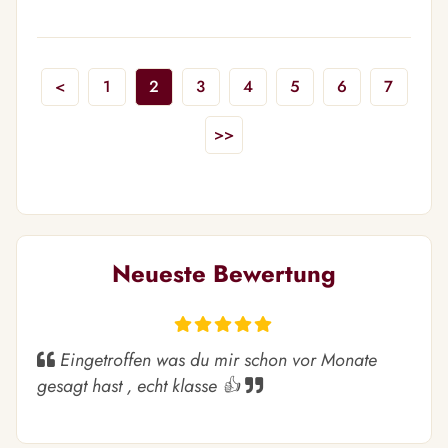
<
1
2
3
4
5
6
7
>>
Neueste Bewertung
Eingetroffen was du mir schon vor Monate
gesagt hast , echt klasse 👍