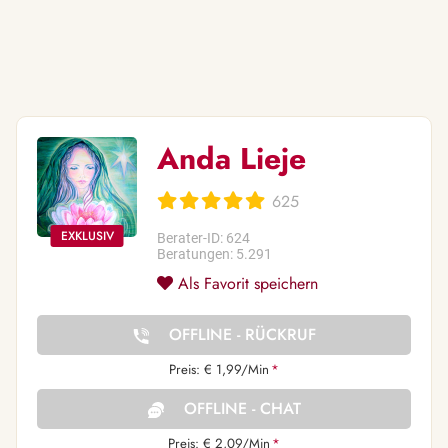
Anda Lieje
625
Berater-ID: 624
Beratungen: 5.291
Als Favorit speichern
OFFLINE - RÜCKRUF
Preis: € 1,99/Min
*
OFFLINE - CHAT
Preis: € 2,09/Min
*