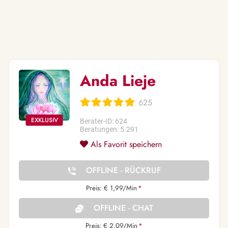
Anda Lieje
625
Berater-ID: 624
Beratungen: 5.291
Als Favorit speichern
OFFLINE - RÜCKRUF
Preis: € 1,99/Min
*
OFFLINE - CHAT
Preis: € 2,09/Min
*