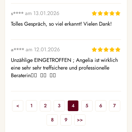
am 13.01.2026
s****
Tolles Gespräch, so viel erkannt! Vielen Dank!
am 12.01.2026
a****
Unzählige EINGETROFFEN ; Angelia ist wirklich 
eine sehr sehr treffsichere und professionelle 
Beraterin❤️‍🔥  ❤️‍🔥  ❤️‍🔥 
<
1
2
3
4
5
6
7
8
9
>>