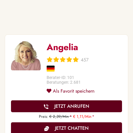
Angelia
457
Berater-ID: 101
Beratungen: 2.681
Als Favorit speichern
JETZT ANRUFEN
Preis:
€ 2,39/Min
*
€ 1,11/Min
*
JETZT CHATTEN