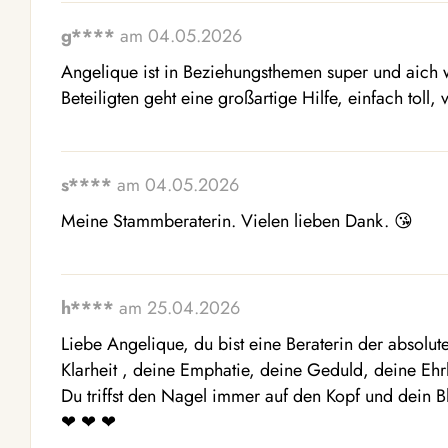
g****
am 04.05.2026
Angelique ist in Beziehungsthemen super und aich
Beteiligten geht eine großartige Hilfe, einfach toll, 
s****
am 04.05.2026
Meine Stammberaterin. Vielen lieben Dank. 😘 
h****
am 25.04.2026
Liebe Angelique, du bist eine Beraterin der absolute
Klarheit , deine Emphatie, deine Geduld, deine Ehrli
Du triffst den Nagel immer auf den Kopf und dein Blick
️❤ ️❤ ️❤ ️