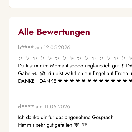
Alle Bewertungen
b****
am 12.05.2026
✨  ✨  ✨  ✨  ✨  ✨  ✨  ✨  ✨  ✨  ✨  ✨  ✨  ✨  ✨  ✨ 
Du tust mir im Moment soooo unglaublich gut !!! DA
Gabe 🙏  👼  du bist wahrlich ein Engel auf Erden u
DANKE , DANKE ❤ ️❤ ️❤ ️❤ ️❤ ️❤ ️❤ ️❤ ️❤ ️❤ ️❤ ️❤ ️❤ ️
d****
am 11.05.2026
Ich danke dir für das angenehme Gespräch 

Hat mir sehr gut gefallen 💜  💜 