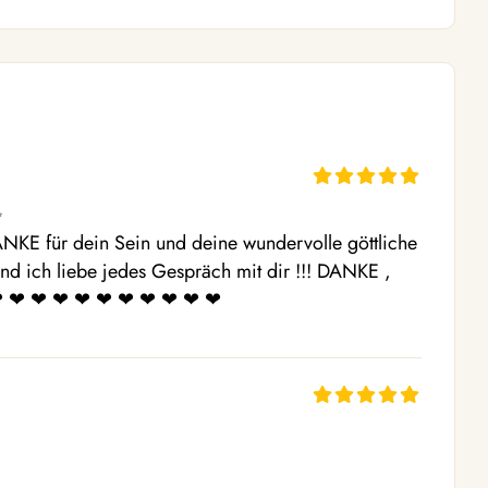
 

NKE für dein Sein und deine wundervolle göttliche 
nd ich liebe jedes Gespräch mit dir !!! DANKE , 
❤ ️❤ ️❤ ️❤ ️❤ ️❤ ️❤ ️❤ ️❤ ️❤ ️