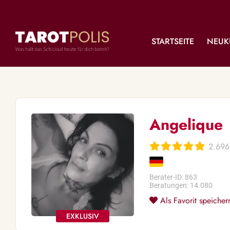
STARTSEITE
NEUK
Angelique
2.696
Berater-ID: 863
Beratungen: 14.080
Als Favorit speicher