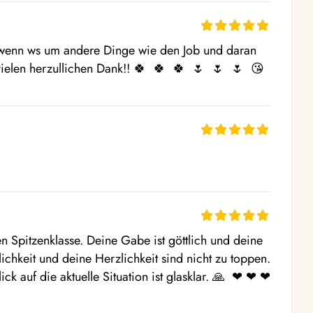
 wenn ws um andere Dinge wie den Job und daran 
vielen herzullichen Dank!! 🍀  🍀  🍀  🌷  🌷  🌷  😘 
n Spitzenklasse. Deine Gabe ist göttlich und deine 
chkeit und deine Herzlichkeit sind nicht zu toppen. 
 auf die aktuelle Situation ist glasklar. 🙏  ❤ ️❤ ️❤ 