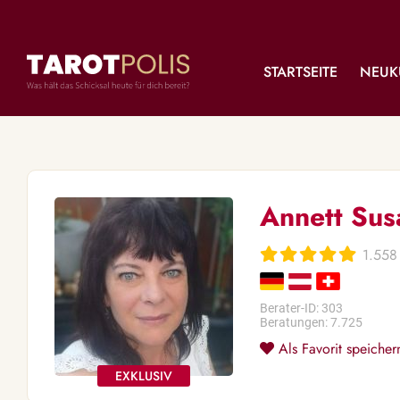
STARTSEITE
NEUK
Annett Sus
1.558
Berater-ID: 303
Beratungen: 7.725
Als Favorit speicher