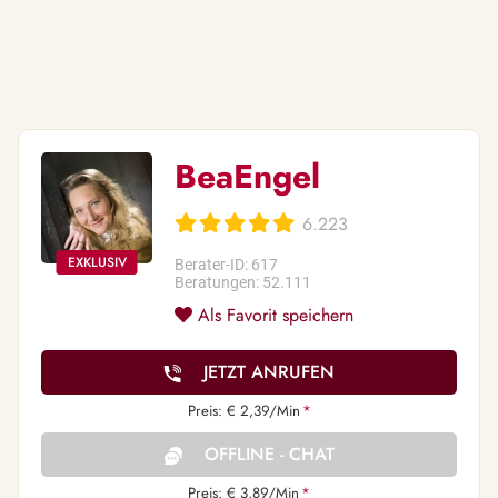
BeaEngel
6.223
Berater-ID: 617
Beratungen: 52.111
Als Favorit speichern
JETZT ANRUFEN
Preis: € 2,39/Min
*
OFFLINE - CHAT
Preis: € 3,89/Min
*