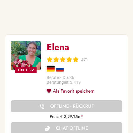
Elena
471
Berater-ID: 636
Beratungen: 3.419
Als Favorit speichern
OFFLINE - RÜCKRUF
Preis: € 2,99/Min
*
CHAT OFFLINE