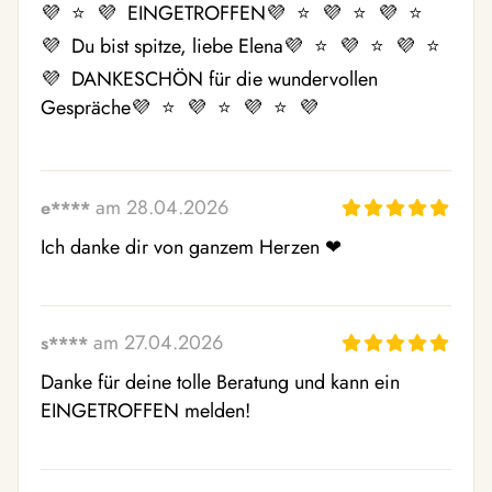
💜  ⭐  💜  EINGETROFFEN💜  ⭐  💜  ⭐  💜  ⭐  
💜  Du bist spitze, liebe Elena💜  ⭐  💜  ⭐  💜  ⭐  
💜  DANKESCHÖN für die wundervollen 
Gespräche💜  ⭐  💜  ⭐  💜  ⭐  💜 
am 28.04.2026
e****
Ich danke dir von ganzem Herzen ❤ ️
am 27.04.2026
s****
Danke für deine tolle Beratung und kann ein 
EINGETROFFEN melden!