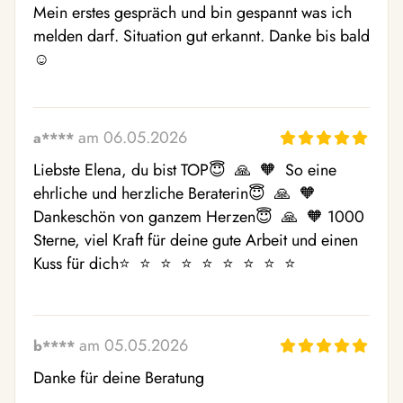
Mein erstes gespräch und bin gespannt was ich 
melden darf. Situation gut erkannt. Danke bis bald
☺ ️
am 06.05.2026
a****
Liebste Elena, du bist TOP😇  🙏  🧡  So eine 
ehrliche und herzliche Beraterin😇  🙏  🧡  
Dankeschön von ganzem Herzen😇  🙏  🧡 1000 
Sterne, viel Kraft für deine gute Arbeit und einen 
Kuss für dich⭐  ⭐  ⭐  ⭐  ⭐  ⭐  ⭐  ⭐  ⭐ 
am 05.05.2026
b****
Danke für deine Beratung