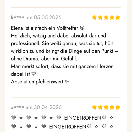
am 05.05.2026
k****
Elena ist einfach ein Volltreffer 🎯 

Herzlich, witzig und dabei absolut klar und 
professionell. Sie weiß genau, was sie tut, hört 
wirklich zu und bringt die Dinge auf den Punkt – 
ohne Drama, aber mit Gefühl.

Man merkt sofort, dass sie mit ganzem Herzen 
dabei ist 💛 

Absolut empfehlenswert ✨ 
am 30.04.2026
a****
💜  ⭐  💜  ⭐  💜  ⭐  💜  EINGETROFFEN💜  ⭐  
💜  ⭐  💜  ⭐  💜  EINGETROFFEN💜  ⭐  💜  ⭐  