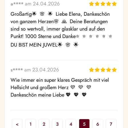
am 24.04.2026
a****
Großartig🌟  🌸  🌟  Liebe Elena, Dankeschön 
von ganzem Herzen🌸  🙏  Deine Beratungen 
sind so wertvoll, immer glasklar und auf den 
Punkt! 1000 Sterne und Danke⭐  ⭐  ⭐  ⭐  ⭐  ⭐  
DU BIST MEIN JUWEL🌟  🌸  🌟 
am 23.04.2026
s****
Wie immer ein super klares Gespräch mit viel 
Hellsicht und großem Herz 💜  💜  💜  
Dankeschön meine Liebe 💖  💖  💖 
<
1
2
3
4
5
6
7