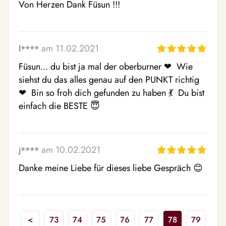
Von Herzen Dank Füsun !!!
am 11.02.2021
l****
Füsun... du bist ja mal der oberburner ❤ ️ Wie 
siehst du das alles genau auf den PUNKT richtig 
❤ ️ Bin so froh dich gefunden zu haben 💃  Du bist 
einfach die BESTE 😇  
am 10.02.2021
j****
Danke meine Liebe für dieses liebe Gespräch 😊 
<
73
74
75
76
77
78
79