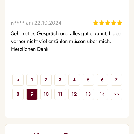
am 22.10.2024
n****
Sehr nettes Gespräch und alles gut erkannt. Habe 
vorher nicht viel erzählen müssen über mich.

Herzlichen Dank 
<
1
2
3
4
5
6
7
8
9
10
11
12
13
14
>>