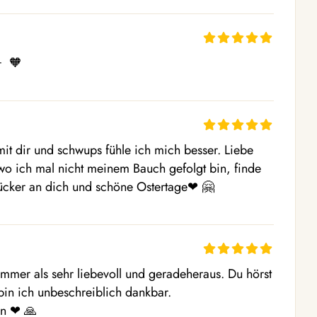
  🧡 
it dir und schwups fühle ich mich besser. Liebe 
 wo ich mal nicht meinem Bauch gefolgt bin, finde 
ücker an dich und schöne Ostertage❤ ️🤗 
mmer als sehr liebevoll und geradeheraus. Du hörst 
in ich unbeschreiblich dankbar.

n ❤ ️🙏 