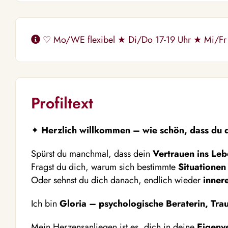
♡ Mo/WE flexibel ★ Di/Do 17-19 Uhr ★ Mi/Fr
Profiltext
✦
Herzlich willkommen – wie schön, dass du d
Spürst du manchmal, dass dein
Vertrauen ins Le
Fragst du dich, warum sich bestimmte
Situatione
Oder sehnst du dich danach, endlich wieder
inner
Ich bin
Gloria – psychologische Beraterin, Tra
Mein Herzensanliegen ist es, dich in deine
Eigenv