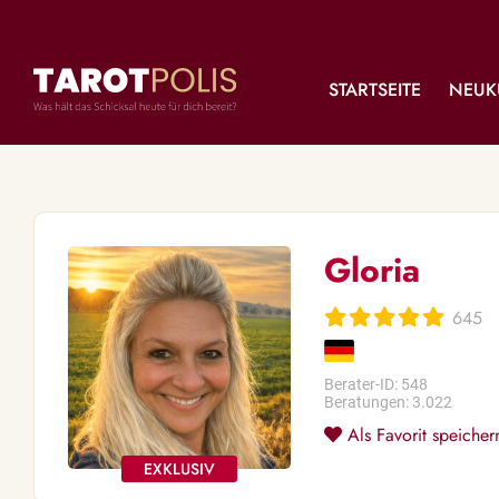
STARTSEITE
NEUK
Gloria
645
Berater-ID: 548
Beratungen: 3.022
Als Favorit speicher