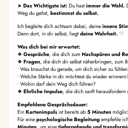
➤
Das Wichtigste ist:
Du hast
immer die Wahl.
D
Weg du gehst,
bestimmst du selbst.
Ich begleite dich achtsam dabei, deine
innere St
Denn dort, in dir selbst, liegt
deine Wahrheit.
♡
Was dich bei mir erwartet:
❖
Gespräche
, die dich zum
Nachspüren und Ref
❖
Fragen
, die dich dir selbst näherbringen, zum B
• Was brauchst du gerade, um dich sicher zu fühle
• Welche Stärke in dir möchtest du wieder erinnern
• Wohin darf dein Weg dich führen?
❖
Ehrliche Impulse
, die dich sanft herausfordern 
Empfohlene Gesprächsdauer:
Ein
Kartenimpuls
ist bereits ab
5 Minuten
möglic
Für eine
psychologische Begleitung
empfehle ic
Minuten
, um eine
tiefergehende und transform