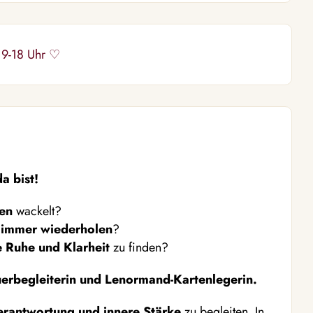
 9-18 Uhr ♡
a bist!
ben
wackelt?
n immer wiederholen
?
e Ruhe und Klarheit
zu finden?
uerbegleiterin und Lenormand-Kartenlegerin.
erantwortung und innere Stärke
zu begleiten. In