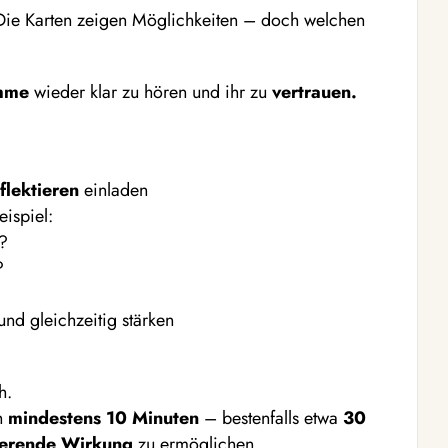
ie Karten zeigen Möglichkeiten – doch welchen
imme
wieder klar zu hören und ihr zu
vertrauen.
lektieren
einladen
eispiel:
n?
?
und gleichzeitig stärken
h.
h
mindestens 10 Minuten
– bestenfalls etwa
30
ierende Wirkung
zu ermöglichen.