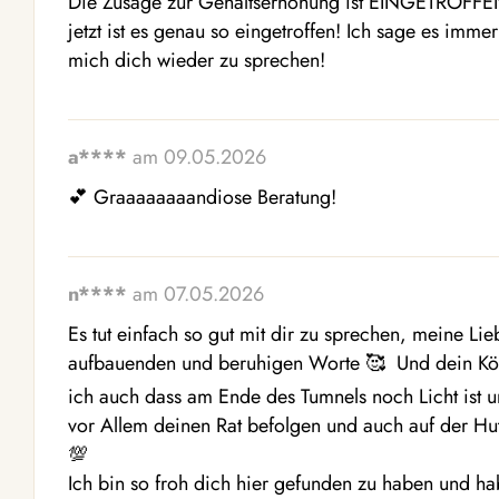
Die Zusage zur Gehaltserhöhung ist EINGETROFFEN!
jetzt ist es genau so eingetroffen! Ich sage es immer
mich dich wieder zu sprechen!
a****
am 09.05.2026
💕 Graaaaaaaandiose Beratung!
n****
am 07.05.2026
Es tut einfach so gut mit dir zu sprechen, meine Lie
aufbauenden und beruhigen Worte 🥰  Und dein Kön
ich auch dass am Ende des Tumnels noch Licht ist u
vor Allem deinen Rat befolgen und auch auf der Hu
💯 

Ich bin so froh dich hier gefunden zu haben und ha