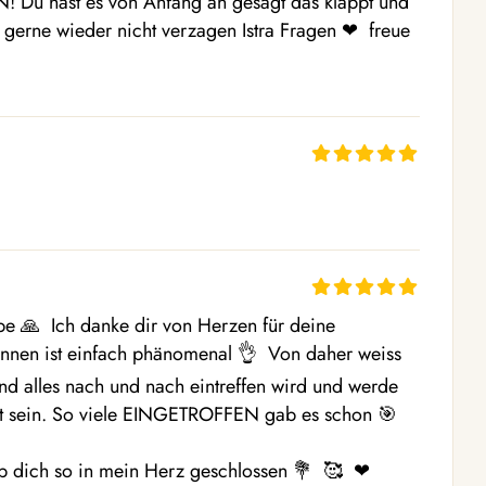
 Du hast es von Anfang an gesagt das klappt und 
 gerne wieder nicht verzagen Istra Fragen ❤ ️ freue 
be 🙏  Ich danke dir von Herzen für deine 
nen ist einfach phänomenal 👌  Von daher weiss 
nd alles nach und nach eintreffen wird und werde 
t sein. So viele EINGETROFFEN gab es schon 🎯  
b dich so in mein Herz geschlossen 💐  🥰  ❤ ️