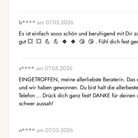
b****
am 07.05.2026
Es ist einfach sooo schön und beruhigend mit Dir z
gut 💥  💥  💪  💪  🍀  🍀  😘  😘 . Fühl dich fest ge
s****
am 07.05.2026
EINGETROFFEN, meine allerliebste Beraterin. Das ers
und wir haben gewonnen. Du bist halt die allerbeste
Telefon ... Drück dich ganz fest! DANKE für deine
schwer aussah!
n****
am 07.05.2026