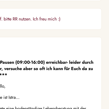
 bitte RR nutzen. Ich freu mich :)
ausen (09:00-16:00) erreichbar- leider durch
, versuche aber so oft ich kann für Euch da zu
n***
lo,
st Istra...
ete eine bodenständige Lebensberatung mit der