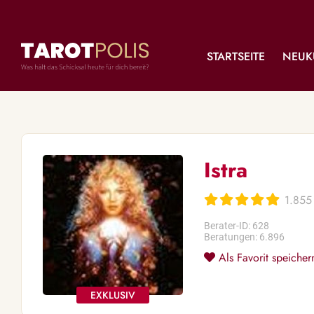
STARTSEITE
NEUK
Istra
1.855
Berater-ID: 628
Beratungen: 6.896
Als Favorit speicher