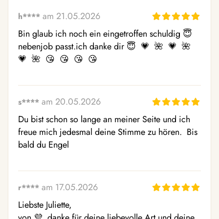
am 21.05.2026
h****
Bin glaub ich noch ein eingetroffen schuldig 😇  
nebenjob passt.ich danke dir 😇  💗  🌺  💗  🌺  
💗  🌺  😘  😘  😘  😘 
am 20.05.2026
s****
Du bist schon so lange an meiner Seite und ich 
freue mich jedesmal deine Stimme zu hören.  Bis 
bald du Engel
am 17.05.2026
r****
Liebste Juliette,

von 💜  danke für deine liebevolle Art und deine 