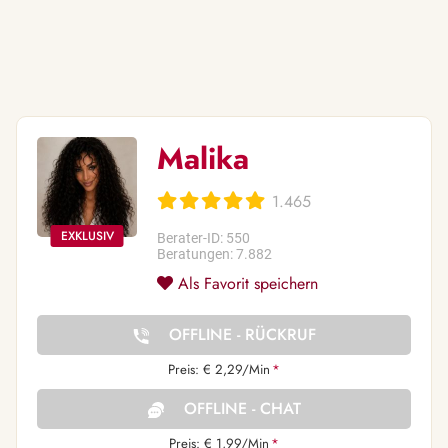
Malika
1.465
Berater-ID: 550
Beratungen: 7.882
Als Favorit speichern
OFFLINE - RÜCKRUF
Preis: € 2,29/Min
*
OFFLINE - CHAT
Preis: € 1,99/Min
*