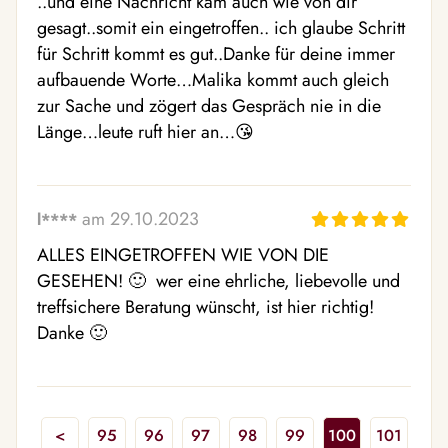
..und eine Nachricht kam auch wie von dir 
gesagt..somit ein eingetroffen.. ich glaube Schritt 
für Schritt kommt es gut..Danke für deine immer 
aufbauende Worte…Malika kommt auch gleich 
zur Sache und zögert das Gespräch nie in die 
Länge…leute ruft hier an…😘 
am 29.10.2023
l****
ALLES EINGETROFFEN WIE VON DIE 
GESEHEN! 🙂  wer eine ehrliche, liebevolle und 
treffsichere Beratung wünscht, ist hier richtig! 
Danke 🙂 
<
95
96
97
98
99
100
101