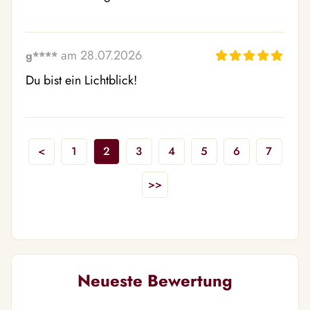
am 28.07.2026
g****
Du bist ein Lichtblick!
<
1
2
3
4
5
6
7
>>
Neueste Bewertung