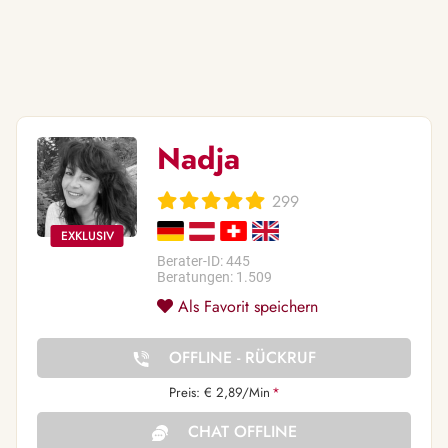
Nadja
299
Berater-ID: 445
Beratungen: 1.509
Als Favorit speichern
OFFLINE - RÜCKRUF
Preis: € 2,89/Min
*
CHAT OFFLINE